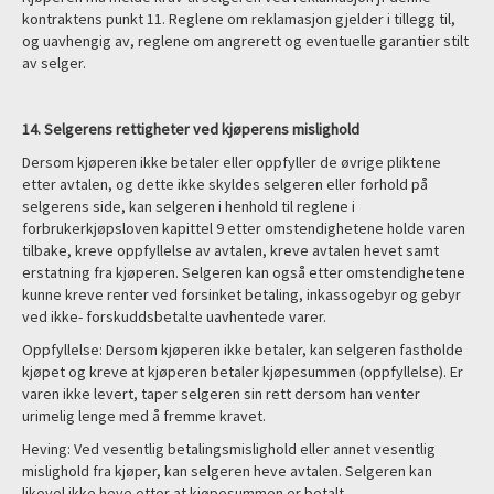
kontraktens punkt 11. Reglene om reklamasjon gjelder i tillegg til,
og uavhengig av, reglene om angrerett og eventuelle garantier stilt
av selger.
14. Selgerens rettigheter ved kjøperens mislighold
Dersom kjøperen ikke betaler eller oppfyller de øvrige pliktene
etter avtalen, og dette ikke skyldes selgeren eller forhold på
selgerens side, kan selgeren i henhold til reglene i
forbrukerkjøpsloven kapittel 9 etter omstendighetene holde varen
tilbake, kreve oppfyllelse av avtalen, kreve avtalen hevet samt
erstatning fra kjøperen. Selgeren kan også etter omstendighetene
kunne kreve renter ved forsinket betaling, inkassogebyr og gebyr
ved ikke- forskuddsbetalte uavhentede varer.
Oppfyllelse: Dersom kjøperen ikke betaler, kan selgeren fastholde
kjøpet og kreve at kjøperen betaler kjøpesummen (oppfyllelse). Er
varen ikke levert, taper selgeren sin rett dersom han venter
urimelig lenge med å fremme kravet.
Heving: Ved vesentlig betalingsmislighold eller annet vesentlig
mislighold fra kjøper, kan selgeren heve avtalen. Selgeren kan
likevel ikke heve etter at kjøpesummen er betalt.