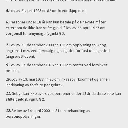
5.
Lov av 21. juni 1985 nr. 82 om kredittkjøp m.m.
6.
Personer under 18 år kan kun betale på de nevnte måter
ettersom de ikke kan stifte gjeld jf. lov av 22. april 1927 om
vergemål for umyndige (vgml.) § 2.
7.
Lov av 21. desember 2000 nr. 105 om opplysningsplikt og
angrerett m.v. ved fjernsalg og salg utenfor fast utsalgssted
(angrerettloven).
9.
Lov av 17. desember 1976 nr. 100 om renter ved forsinket
betaling.
10.
Lov av 13. mai 1988 nr. 26 om inkassovirksomhet og annen
inndrivning av forfalte pengekrav.
11.
Gebyr kan ikke avkreves personer under 18 år da disse ikke kan
stifte gjeld jf. vgml. § 2.
12.
Se lov av 14. april 2000 nr. 31 om behandling av
personopplysninger.