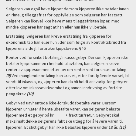
Selgeren kan også heve kjøpet dersom kjøperen ikke betaler innen
en rimelig tilleggsfrist for oppfyllelse som selgeren har fastsatt.
Selgeren kan likevel ikke heve mens tilleggsfristen løper, med
mindre kjøperen har sagt at han eller hun ikke vil betale.
Erstatning: Selgeren kan kreve erstatning fra kjøperen for
økonomisk tap han eller hun lider som følge av kontraktsbrudd fra
kjøperens side jf. forbrukerkjøpslovens §46.
Renter ved forsinket betaling/inkassogebyr: Dersom kjøperen ikke
betaler kjøpesummen i henhold til avtalen, kan selgeren kreve
renter av kjøpesummen etter lov om renter ved forsinket betaling.
(9)
Ved manglende betaling kan kravet, etter forutgående varsel, bli
sendt til inkasso, og kjøperen kan da bli holdt ansvarlig for gebyrer
etter lov om inkassovirksomhet og annen inndrivning av forfalte
pengekrav.
(10)
Gebyr ved uavhentede ikke-forskuddsbetalte varer: Dersom
kjøperen unnlater å hente ubetalte varer, kan selgeren belaste
kjøper med et gebyr på kr + frakt tur/retur. Gebyret skal
maksimalt dekke selgerens faktiske utlegg for å levere varen til
kjøperen. Et slikt gebyr kan ikke belastes kjøpere under 18 år.
(11)