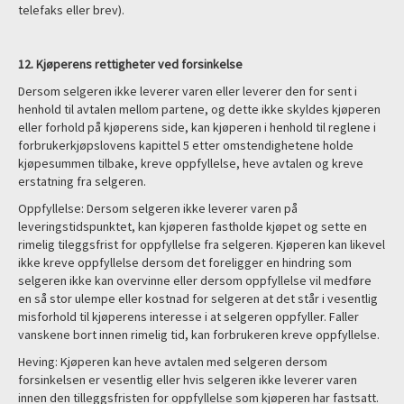
telefaks eller brev).
12. Kjøperens rettigheter ved forsinkelse
Dersom selgeren ikke leverer varen eller leverer den for sent i
henhold til avtalen mellom partene, og dette ikke skyldes kjøperen
eller forhold på kjøperens side, kan kjøperen i henhold til reglene i
forbrukerkjøpslovens kapittel 5 etter omstendighetene holde
kjøpesummen tilbake, kreve oppfyllelse, heve avtalen og kreve
erstatning fra selgeren.
Oppfyllelse: Dersom selgeren ikke leverer varen på
leveringstidspunktet, kan kjøperen fastholde kjøpet og sette en
rimelig tileggsfrist for oppfyllelse fra selgeren. Kjøperen kan likevel
ikke kreve oppfyllelse dersom det foreligger en hindring som
selgeren ikke kan overvinne eller dersom oppfyllelse vil medføre
en så stor ulempe eller kostnad for selgeren at det står i vesentlig
misforhold til kjøperens interesse i at selgeren oppfyller. Faller
vanskene bort innen rimelig tid, kan forbrukeren kreve oppfyllelse.
Heving: Kjøperen kan heve avtalen med selgeren dersom
forsinkelsen er vesentlig eller hvis selgeren ikke leverer varen
innen den tilleggsfristen for oppfyllelse som kjøperen har fastsatt.