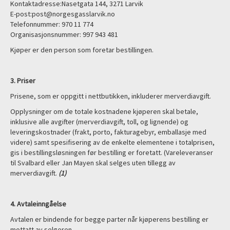
Kontaktadresse:Nasetgata 144, 3271 Larvik
E-post:post@norgesgasslarvik.no
Telefonnummer: 970 11 774
Organisasjonsnummer: 997 943 481
Kjøper er den person som foretar bestillingen.
3. Priser
Prisene, som er oppgitt i nettbutikken, inkluderer merverdiavgift.
Opplysninger om de totale kostnadene kjøperen skal betale,
inklusive alle avgifter (merverdiavgift, toll, og lignende) og
leveringskostnader (frakt, porto, fakturagebyr, emballasje med
videre) samt spesifisering av de enkelte elementene i totalprisen,
gis i bestillingsløsningen før bestilling er foretatt. (Vareleveranser
til Svalbard eller Jan Mayen skal selges uten tillegg av
merverdiavgift.
(1)
4. Avtaleinngåelse
Avtalen er bindende for begge parter når kjøperens bestilling er
mottatt av selgeren.