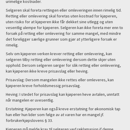
urimelige kostnader.
Selgeren skal foreta rettingen eller omleveringen innen rimelig tid.
Retting eller omlevering skal foretas uten kostnad for kjøperen,
uten risiko for at kjøperen ikke får dekket sine utlegg og uten
vesentlig ulempe for kjøperen. Selgeren kan ikke foreta mer enn to
forsøk på retting eller omlevering for samme mangel, med mindre
det foreligger særlige grunner som gjør at ytterligere forsøk er
rimelig.
Selv om kjøperen verken krever retting eller omlevering, kan
selgeren tilby retting eller omlevering dersom dette skjer uten
opphold. Dersom selgeren sørger for slik retting eller omlevering,
kan kjøperen ikke kreve prisavslag eller heving.
Prisavslag: Dersom mangelen ikke rettes eller omleveres, kan
kjøperen kreve forholdsmessig prisavslag.
Heving: I stedet for prisavslag kan kjøperen heve avtalen, unntatt
når mangelen er uvesentlig.
Erstatning: Kjøperen kan også kreve erstatning for økonomisk tap
han eller hun lider som følge av at varen har en mangel jf.
forbrukerkjøpslovens § 33.
Kjøperen må melde krav til selgeren ved reklamasjon jf denne