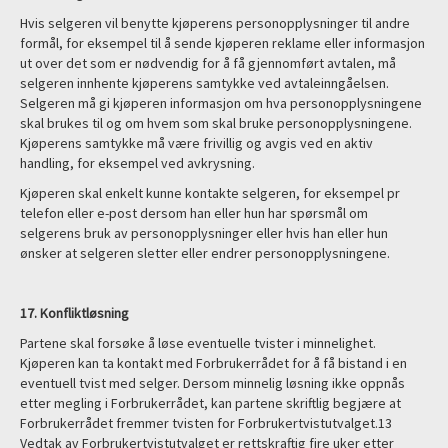
Hvis selgeren vil benytte kjøperens personopplysninger til andre
formål, for eksempel til å sende kjøperen reklame eller informasjon
ut over det som er nødvendig for å få gjennomført avtalen, må
selgeren innhente kjøperens samtykke ved avtaleinngåelsen.
Selgeren må gi kjøperen informasjon om hva personopplysningene
skal brukes til og om hvem som skal bruke personopplysningene.
Kjøperens samtykke må være frivillig og avgis ved en aktiv
handling, for eksempel ved avkrysning.
Kjøperen skal enkelt kunne kontakte selgeren, for eksempel pr
telefon eller e-post dersom han eller hun har spørsmål om
selgerens bruk av personopplysninger eller hvis han eller hun
ønsker at selgeren sletter eller endrer personopplysningene.
17. Konfliktløsning
Partene skal forsøke å løse eventuelle tvister i minnelighet.
Kjøperen kan ta kontakt med Forbrukerrådet for å få bistand i en
eventuell tvist med selger. Dersom minnelig løsning ikke oppnås
etter megling i Forbrukerrådet, kan partene skriftlig begjære at
Forbrukerrådet fremmer tvisten for Forbrukertvistutvalget.13
Vedtak av Forbrukertvistutvalget er rettskraftig fire uker etter