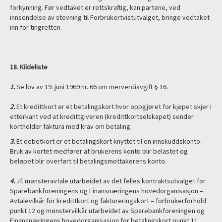
forkynning. Før vedtaket er rettskraftig, kan partene, ved
innsendelse av stevning til Forbrukertvistutvalget, bringe vedtaket
inn for tingretten.
18. Kildeliste
1.
Se lov av 19. juni 1969 nr. 66 om merverdiavgift § 16.
2.
Et kredittkort er et betalingskort hvor oppgjøret for kjøpet skjer i
etterkant ved at kredittgiveren (kredittkortselskapet) sender
kortholder faktura med krav om betaling.
3.
Et debetkort er et betalingskort knyttet til en innskuddskonto.
Bruk av kortet medfører at brukerens konto blir belastet og
beløpet blir overført til betalingsmottakerens konto.
4.
Jf. mønsteravtale utarbeidet av det felles kontraktsutvalget for
Sparebankforeningens og Finansnæringens hovedorganisasjon –
Avtalevilkår for kredittkort og faktureringskort – forbrukerforhold
punkt 12 og mønstervilkår utarbeidet av Sparebankforeningen og
Finansnæringens hovedorganisasjon for betalingskort punkt 11.