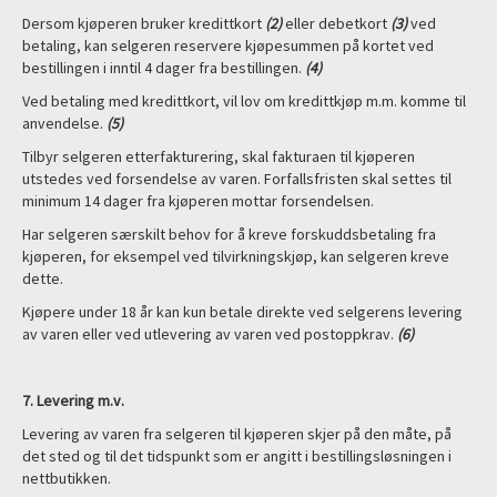
Dersom kjøperen bruker kredittkort
(2)
eller debetkort
(3)
ved
betaling, kan selgeren reservere kjøpesummen på kortet ved
bestillingen i inntil 4 dager fra bestillingen.
(4)
Ved betaling med kredittkort, vil lov om kredittkjøp m.m. komme til
anvendelse.
(5)
Tilbyr selgeren etterfakturering, skal fakturaen til kjøperen
utstedes ved forsendelse av varen. Forfallsfristen skal settes til
minimum 14 dager fra kjøperen mottar forsendelsen.
Har selgeren særskilt behov for å kreve forskuddsbetaling fra
kjøperen, for eksempel ved tilvirkningskjøp, kan selgeren kreve
dette.
Kjøpere under 18 år kan kun betale direkte ved selgerens levering
av varen eller ved utlevering av varen ved postoppkrav.
(6)
7. Levering m.v.
Levering av varen fra selgeren til kjøperen skjer på den måte, på
det sted og til det tidspunkt som er angitt i bestillingsløsningen i
nettbutikken.