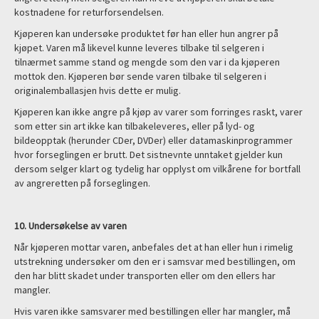
kostnadene for returforsendelsen.
Kjøperen kan undersøke produktet før han eller hun angrer på
kjøpet. Varen må likevel kunne leveres tilbake til selgeren i
tilnærmet samme stand og mengde som den var i da kjøperen
mottok den. Kjøperen bør sende varen tilbake til selgeren i
originalemballasjen hvis dette er mulig.
Kjøperen kan ikke angre på kjøp av varer som forringes raskt, varer
som etter sin art ikke kan tilbakeleveres, eller på lyd- og
bildeopptak (herunder CDer, DVDer) eller datamaskinprogrammer
hvor forseglingen er brutt. Det sistnevnte unntaket gjelder kun
dersom selger klart og tydelig har opplyst om vilkårene for bortfall
av angreretten på forseglingen.
10. Undersøkelse av varen
Når kjøperen mottar varen, anbefales det at han eller hun i rimelig
utstrekning undersøker om den er i samsvar med bestillingen, om
den har blitt skadet under transporten eller om den ellers har
mangler.
Hvis varen ikke samsvarer med bestillingen eller har mangler, må