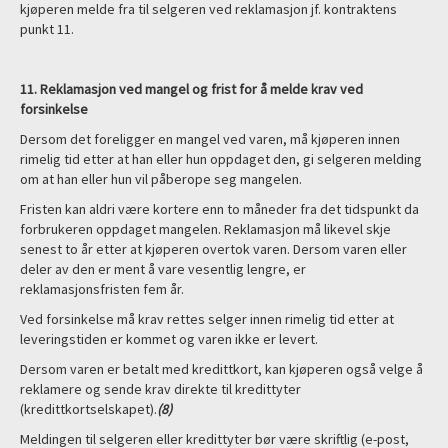
kjøperen melde fra til selgeren ved reklamasjon jf. kontraktens
punkt 11.
11. Reklamasjon ved mangel og frist for å melde krav ved
forsinkelse
Dersom det foreligger en mangel ved varen, må kjøperen innen
rimelig tid etter at han eller hun oppdaget den, gi selgeren melding
om at han eller hun vil påberope seg mangelen.
Fristen kan aldri være kortere enn to måneder fra det tidspunkt da
forbrukeren oppdaget mangelen. Reklamasjon må likevel skje
senest to år etter at kjøperen overtok varen. Dersom varen eller
deler av den er ment å vare vesentlig lengre, er
reklamasjonsfristen fem år.
Ved forsinkelse må krav rettes selger innen rimelig tid etter at
leveringstiden er kommet og varen ikke er levert.
Dersom varen er betalt med kredittkort, kan kjøperen også velge å
reklamere og sende krav direkte til kredittyter
(kredittkortselskapet).
(8)
Meldingen til selgeren eller kredittyter bør være skriftlig (e-post,