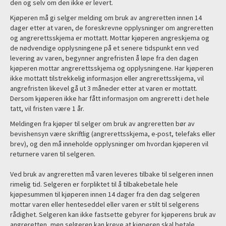
den og selv om den ikke er levert.
Kjøperen må gi selger melding om bruk av angreretten innen 14
dager etter at varen, de foreskrevne opplysninger om angreretten
og angrerettsskjema er mottatt. Mottar kjøperen angreskjema og
de nødvendige opplysningene på et senere tidspunkt enn ved
levering av varen, begynner angrefristen å løpe fra den dagen
kjøperen mottar angrerettsskjema og opplysningene. Har kjøperen
ikke mottatt tilstrekkelig informasjon eller angrerettsskjema, vil
angrefristen likevel gå ut 3 måneder etter at varen er mottatt.
Dersom kjøperen ikke har fått informasjon om angrerett i det hele
tatt, vil fristen være 1 år.
Meldingen fra kjøper til selger om bruk av angreretten bør av
bevishensyn være skriftlig (angrerettsskjema, e-post, telefaks eller
brev), og den må inneholde opplysninger om hvordan kjøperen vil
returnere varen til selgeren.
Ved bruk av angreretten må varen leveres tilbake til selgeren innen
rimelig tid. Selgeren er forpliktet til å tilbakebetale hele
kjøpesummen til kjøperen innen 14 dager fra den dag selgeren
mottar varen eller henteseddel eller varen er stilt til selgerens
rådighet. Selgeren kan ikke fastsette gebyrer for kjøperens bruk av
angreretten, men selgeren kan kreve at kjøperen skal betale