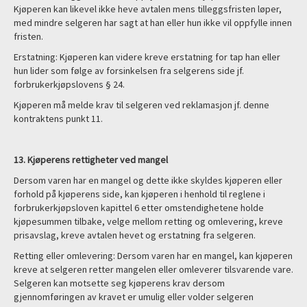
Kjøperen kan likevel ikke heve avtalen mens tilleggsfristen løper,
med mindre selgeren har sagt at han eller hun ikke vil oppfylle innen
fristen.
Erstatning: Kjøperen kan videre kreve erstatning for tap han eller
hun lider som følge av forsinkelsen fra selgerens side jf.
forbrukerkjøpslovens § 24.
Kjøperen må melde krav til selgeren ved reklamasjon jf. denne
kontraktens punkt 11.
13. Kjøperens rettigheter ved mangel
Dersom varen har en mangel og dette ikke skyldes kjøperen eller
forhold på kjøperens side, kan kjøperen i henhold til reglene i
forbrukerkjøpsloven kapittel 6 etter omstendighetene holde
kjøpesummen tilbake, velge mellom retting og omlevering, kreve
prisavslag, kreve avtalen hevet og erstatning fra selgeren.
Retting eller omlevering: Dersom varen har en mangel, kan kjøperen
kreve at selgeren retter mangelen eller omleverer tilsvarende vare.
Selgeren kan motsette seg kjøperens krav dersom
gjennomføringen av kravet er umulig eller volder selgeren