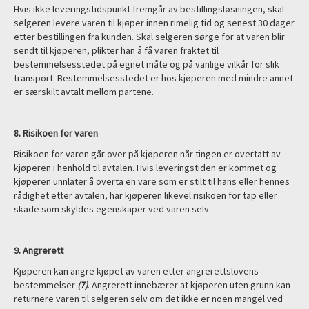
Hvis ikke leveringstidspunkt fremgår av bestillingsløsningen, skal
selgeren levere varen til kjøper innen rimelig tid og senest 30 dager
etter bestillingen fra kunden. Skal selgeren sørge for at varen blir
sendt til kjøperen, plikter han å få varen fraktet til
bestemmelsesstedet på egnet måte og på vanlige vilkår for slik
transport. Bestemmelsesstedet er hos kjøperen med mindre annet
er særskilt avtalt mellom partene.
8. Risikoen for varen
Risikoen for varen går over på kjøperen når tingen er overtatt av
kjøperen i henhold til avtalen. Hvis leveringstiden er kommet og
kjøperen unnlater å overta en vare som er stilt til hans eller hennes
rådighet etter avtalen, har kjøperen likevel risikoen for tap eller
skade som skyldes egenskaper ved varen selv.
9
. Angrerett
Kjøperen kan angre kjøpet av varen etter angrerettslovens
bestemmelser
(7)
. Angrerett innebærer at kjøperen uten grunn kan
returnere varen til selgeren selv om det ikke er noen mangel ved