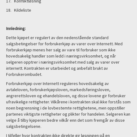
17. Konfliktløsning
18. Kildeliste
Innledning:
Dette kjøpet er regulert av den nedenstående standard
salgsbetingelser for forbrukerkjøp av varer over Internett. Med
forbrukerkjøp menes her salg av vare til forbruker som ikke
hovedsakelig handler som ledd i næringsvirksomhet, og når
selgeren opptrer i næringsvirksomhet med salg av varer over
internett. Kontrakten er utarbeidet og anbefalt brukt av
Forbrukerombudet.
Forbrukerkjøp over Internett reguleres hovedsakelig av
avtaleloven, forbrukerkjøpsloven, markedsføringsloven,
angrerettsloven og ehandelsloven, og disse lovene gir forbruker
ufravikelige rettigheter. Vilkårene i kontrakten skal ikke forstås som
noen begrensning i de lovbestemte rettighetene, men oppstiller
partenes viktigste rettigheter og plikter for handelen. Selgeren kan
velge å tilby kjøperen bedre vilkår enn det som fremgår av disse
salgsbetingelsene.
I tilfeller hvor kontrakten ikke direkte gir løsningen på en