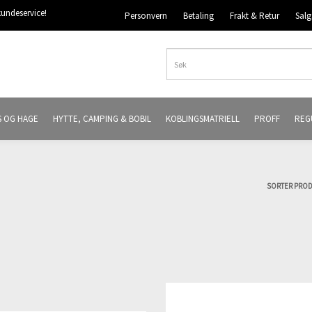
undeservice!
Personvern
Betaling
Frakt & Retur
Salg
S OG HAGE
HYTTE, CAMPING & BOBIL
KOBLINGSMATRIELL
PROFF
REG
SORTER PRO