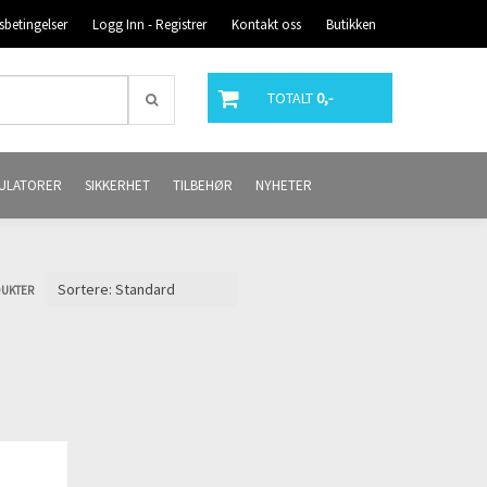
sbetingelser
Logg Inn - Registrer
Kontakt oss
Butikken
TOTALT
0,-
ULATORER
SIKKERHET
TILBEHØR
NYHETER
DUKTER