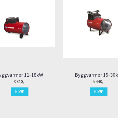
yggvarmer 11-18kW
Byggvarmer 15-30
3.810,-
5.448,-
KJØP
KJØP