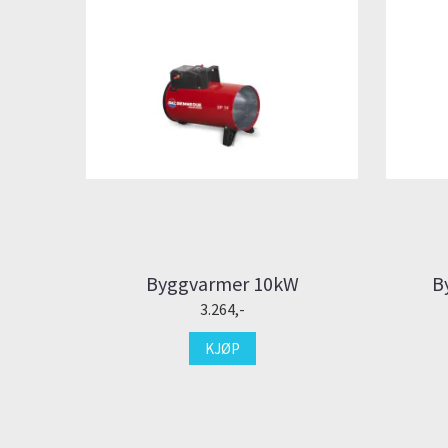
Byggvarmer 10kW
B
3.264,-
KJØP