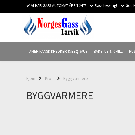
VI HAR GASS-AUTOMAT ÅPEN 24/7
Rask levering!
God k
AMERIKANSK KRYDDER & BBQ SAUS
BADSTUE & GRILL
HU
Hjem
Proff
Byggvarmere
BYGGVARMERE