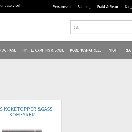
undeservice!
Personvern
Betaling
Frakt & Retur
Salg
S OG HAGE
HYTTE, CAMPING & BOBIL
KOBLINGSMATRIELL
PROFF
REG
S KOKETOPPER &GASS
KOMFYRER