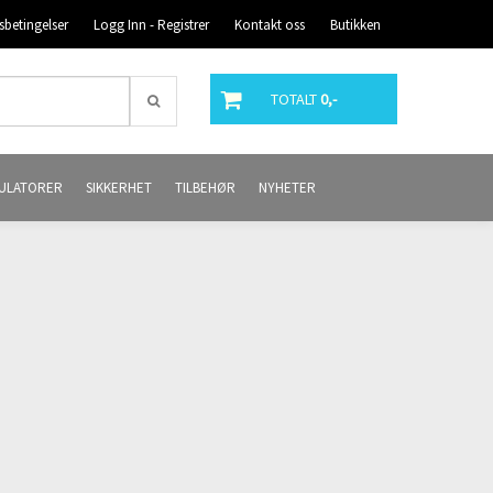
sbetingelser
Logg Inn - Registrer
Kontakt oss
Butikken
TOTALT
0,-
ULATORER
SIKKERHET
TILBEHØR
NYHETER