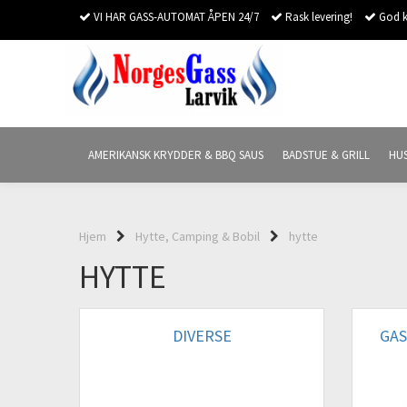
VI HAR GASS-AUTOMAT ÅPEN 24/7
Rask levering!
God k
AMERIKANSK KRYDDER & BBQ SAUS
BADSTUE & GRILL
HU
Hjem
Hytte, Camping & Bobil
hytte
HYTTE
DIVERSE
GAS