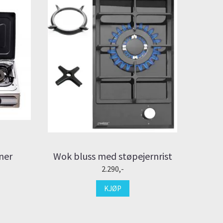
ner
Wok bluss med støpejernrist
2.290,-
KJØP