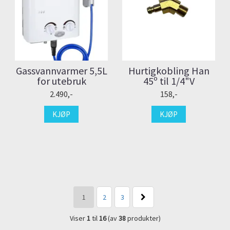
Gassvannvarmer 5,5L
Hurtigkobling Han
for utebruk
45º til 1/4"V
2.490,-
158,-
KJØP
KJØP
1
2
3
Viser
1
til
16
(av
38
produkter)