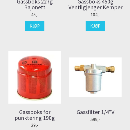
Gassboks 227g
Gassboks 450g
Bajonett
Ventilgjenger Kemper
45,-
104,-
KJØP
KJØP
Gassboks for
Gassfilter 1/4"V
punktering 190g
599,-
29,-