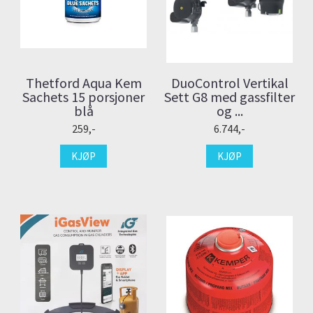
Thetford Aqua Kem
DuoControl Vertikal
Sachets 15 porsjoner
Sett G8 med gassfilter
blå
og ...
259,-
6.744,-
KJØP
KJØP