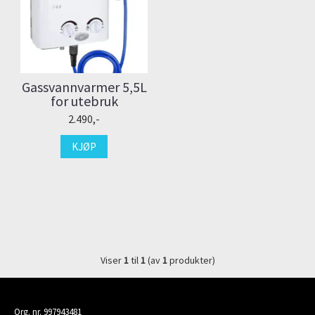
Gassvannvarmer 5,5L
for utebruk
2.490,-
KJØP
Viser
1
til
1
(av
1
produkter)
Org. nr. 997943481